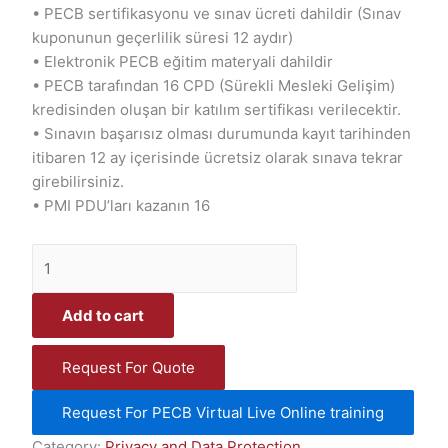
• PECB sertifikasyonu ve sınav ücreti dahildir (Sınav
kuponunun geçerlilik süresi 12 aydır)
• Elektronik PECB eğitim materyali dahildir
• PECB tarafından 16 CPD (Sürekli Mesleki Gelişim)
kredisinden oluşan bir katılım sertifikası verilecektir.
• Sınavın başarısız olması durumunda kayıt tarihinden
itibaren 12 ay içerisinde ücretsiz olarak sınava tekrar
girebilirsiniz.
• PMI PDU’ları kazanın 16
Add to cart
Request For Quote
Request For PECB Virtual Live Online training
Category:
Privacy and Data Protection