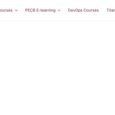
ourses
PECB E-learning
DevOps Courses
Tita