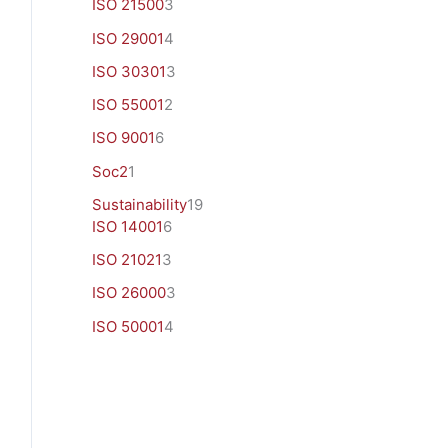
ISO 21500
3
ISO 29001
4
ISO 30301
3
ISO 55001
2
ISO 9001
6
Soc2
1
Sustainability
19
ISO 14001
6
ISO 21021
3
ISO 26000
3
ISO 50001
4