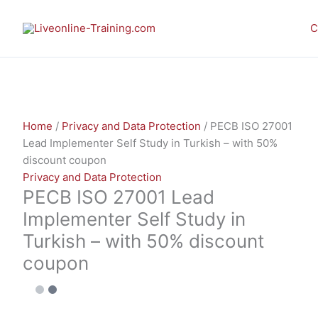
Skip
PECB
This
This
This
Sale!
Sale!
Sale!
Sale!
Sale!
Sale!
Sale!
Sale!
Sale!
to
ISO
product
product
product
C
content
27001
has
has
has
Lead
multiple
multiple
multiple
Implementer
variants.
variants.
variants.
Self
The
The
The
Study
options
options
options
Home
/
Privacy and Data Protection
/ PECB ISO 27001
in
may
may
may
Lead Implementer Self Study in Turkish – with 50%
Turkish
be
be
be
discount coupon
–
chosen
chosen
chosen
Privacy and Data Protection
with
on
on
on
PECB ISO 27001 Lead
50%
the
the
the
discount
product
product
product
Implementer Self Study in
coupon
page
page
page
Turkish – with 50% discount
quantity
coupon