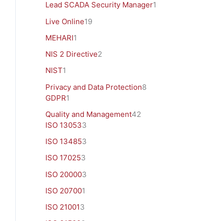
Lead SCADA Security Manager
1
Live Online
19
MEHARI
1
NIS 2 Directive
2
NIST
1
Privacy and Data Protection
8
GDPR
1
Quality and Management
42
ISO 13053
3
ISO 13485
3
ISO 17025
3
ISO 20000
3
ISO 20700
1
ISO 21001
3