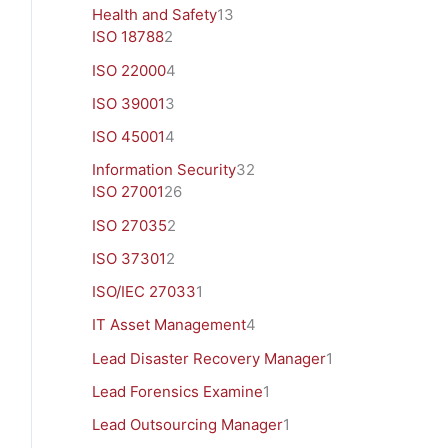
Health and Safety
13
ISO 18788
2
ISO 22000
4
ISO 39001
3
ISO 45001
4
Information Security
32
ISO 27001
26
ISO 27035
2
ISO 37301
2
ISO/IEC 27033
1
IT Asset Management
4
Lead Disaster Recovery Manager
1
Lead Forensics Examine
1
Lead Outsourcing Manager
1