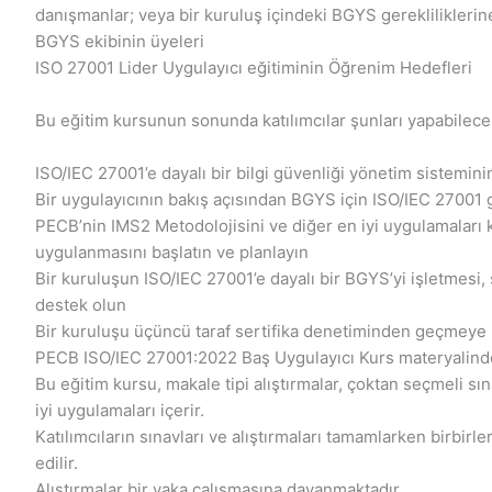
danışmanlar; veya bir kuruluş içindeki BGYS gereklilikler
BGYS ekibinin üyeleri
ISO 27001 Lider Uygulayıcı eğitiminin Öğrenim Hedefleri
Bu eğitim kursunun sonunda katılımcılar şunları yapabilecek
ISO/IEC 27001’e dayalı bir bilgi güvenliği yönetim sistemini
Bir uygulayıcının bakış açısından BGYS için ISO/IEC 27001 g
PECB’nin IMS2 Metodolojisini ve diğer en iyi uygulamaları 
uygulanmasını başlatın ve planlayın
Bir kuruluşun ISO/IEC 27001’e dayalı bir BGYS’yi işletmesi,
destek olun
Bir kuruluşu üçüncü taraf sertifika denetiminden geçmeye
PECB ISO/IEC 27001:2022 Baş Uygulayıcı Kurs materyalinde
Bu eğitim kursu, makale tipi alıştırmalar, çoktan seçmeli s
iyi uygulamaları içerir.
Katılımcıların sınavları ve alıştırmaları tamamlarken birbirler
edilir.
Alıştırmalar bir vaka çalışmasına dayanmaktadır.