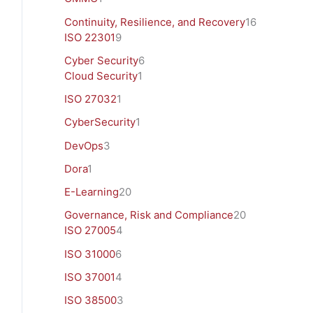
Continuity, Resilience, and Recovery
16
ISO 22301
9
Cyber Security
6
Cloud Security
1
ISO 27032
1
CyberSecurity
1
DevOps
3
Dora
1
E-Learning
20
Governance, Risk and Compliance
20
ISO 27005
4
ISO 31000
6
ISO 37001
4
ISO 38500
3