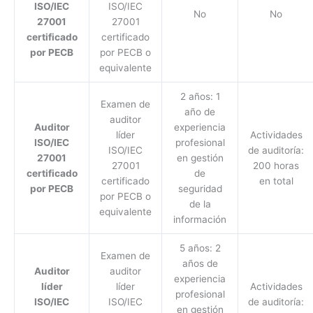
ISO/IEC
ISO/IEC
No
No
27001
27001
certificado
certificado
por PECB
por PECB o
equivalente
2 años: 1
Examen de
año de
auditor
Auditor
experiencia
líder
Actividades
ISO/IEC
profesional
ISO/IEC
de auditoría:
27001
en gestión
27001
200 horas
certificado
de
certificado
en total
por PECB
seguridad
por PECB o
de la
equivalente
información
5 años: 2
Examen de
años de
Auditor
auditor
experiencia
líder
líder
Actividades
profesional
ISO/IEC
ISO/IEC
de auditoría:
en gestión