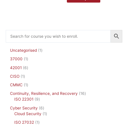
chosen
chosen
on
on
the
the
product
product
page
page
Uncategorised
1
37000
1
42001
6
CISO
1
CMMC
1
Continuity, Resilience, and Recovery
16
ISO 22301
9
Cyber Security
6
Cloud Security
1
ISO 27032
1