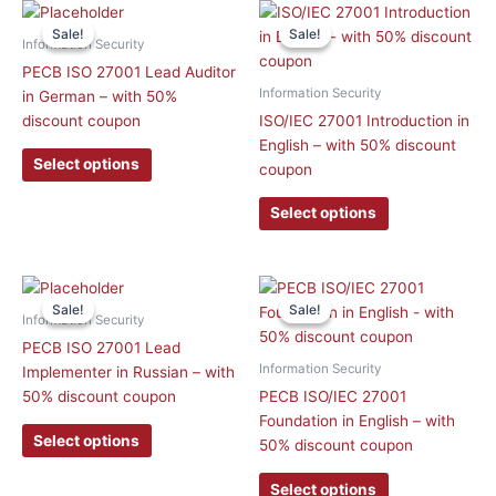
This
This
Sale!
Sale!
Sale!
Sale!
product
product
Information Security
has
has
PECB ISO 27001 Lead Auditor
multiple
multiple
Information Security
in German – with 50%
variants.
variants.
discount coupon
ISO/IEC 27001 Introduction in
The
The
English – with 50% discount
options
options
Select options
coupon
may
may
be
be
Select options
chosen
chosen
on
on
the
the
This
This
product
product
Sale!
Sale!
Sale!
Sale!
product
product
Information Security
page
page
has
has
PECB ISO 27001 Lead
multiple
multiple
Information Security
Implementer in Russian – with
variants.
variants.
50% discount coupon
PECB ISO/IEC 27001
The
The
Foundation in English – with
options
options
Select options
50% discount coupon
may
may
be
be
Select options